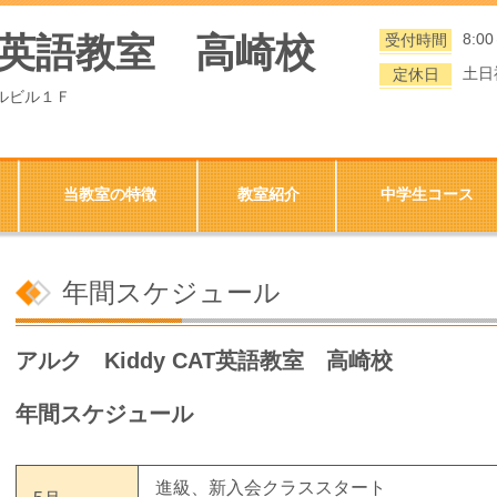
CAT英語教室 高崎校
8:0
受付時間
土日
定休日
マルビル１Ｆ
当教室の特徴
教室紹介
中学生コース
年間スケジュール
アルク Kiddy CAT英語教室 高崎校
年間スケジュール
進級、新入会クラススタート