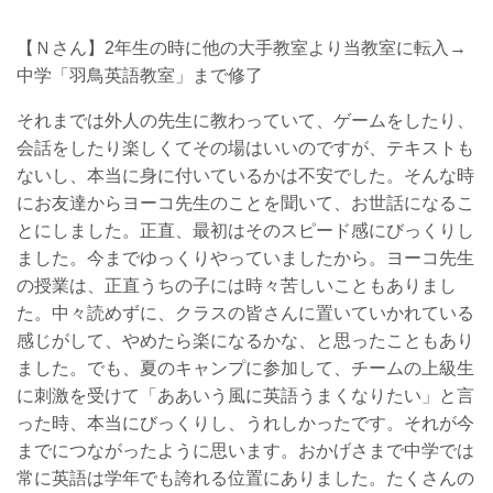
【Ｎさん】2年生の時に他の大手教室より当教室に転入→
中学「羽鳥英語教室」まで修了
それまでは外人の先生に教わっていて、ゲームをしたり、
会話をしたり楽しくてその場はいいのですが、テキストも
ないし、本当に身に付いているかは不安でした。そんな時
にお友達からヨーコ先生のことを聞いて、お世話になるこ
とにしました。正直、最初はそのスピード感にびっくりし
ました。今までゆっくりやっていましたから。ヨーコ先生
の授業は、正直うちの子には時々苦しいこともありまし
た。中々読めずに、クラスの皆さんに置いていかれている
感じがして、やめたら楽になるかな、と思ったこともあり
ました。でも、夏のキャンプに参加して、チームの上級生
に刺激を受けて「ああいう風に英語うまくなりたい」と言
った時、本当にびっくりし、うれしかったです。それが今
までにつながったように思います。おかげさまで中学では
常に英語は学年でも誇れる位置にありました。たくさんの